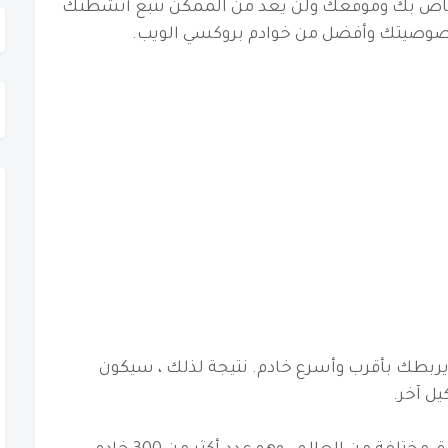
ام VPN ، سيتم تغيير عنوان IP الخاص بك وموقعك ولن يعد من الممكن تتبع أنشطتك
يربطك بأقرب وأسرع خادم.
نتيجة لذلك ، سيكون