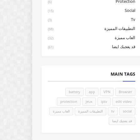
Protection
(6)
Social
(15)
Tv
(3)
التطبيقات المميزة
(88)
العاب مميزة
(32)
قد يعجبك ايضا
(61)
MAIN TAGS
battery
app
VPN
Browser
protection
jeux
iptv
edit video
social
tv
التطبيقات المميزة
العاب مميزة
قد يعجبك ايضا