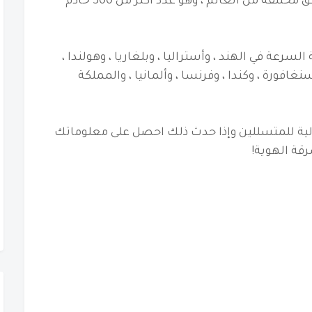
غطى خادم وكيل Inf-VPN أكثر من 10 مناطق مختلفة من العالم ، وهو عدد أكثر من 300 خادم
منا السحابية لشبكة VPN عالية السرعة في الهند ، وأستراليا ، وبلغاريا ، وهولندا ،
سنغافورة ، وكندا ، وفرنسا ، وألمانيا ، والمملكة
العامة أماكن مثالية للمتسللين وإذا حدث ذلك احصل على معلوماتك
قة الهوية!