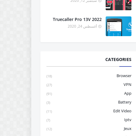
سبتمبر 12, 2020
Truecaller Pro 13V 2022
أغسطس 24, 2020
CATEGORIES
Browser
(18)
VPN
(27)
App
(91)
Battery
(3)
Edit Video
(11)
Iptv
(7)
Jeux
(12)