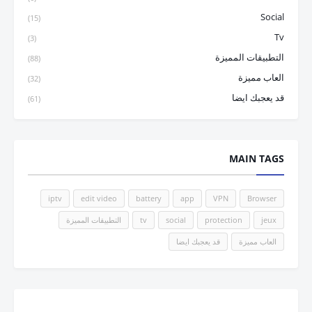
Social
(15)
Tv
(3)
التطبيقات المميزة
(88)
العاب مميزة
(32)
قد يعجبك ايضا
(61)
MAIN TAGS
iptv
edit video
battery
app
VPN
Browser
jeux
protection
social
tv
التطبيقات المميزة
العاب مميزة
قد يعجبك ايضا