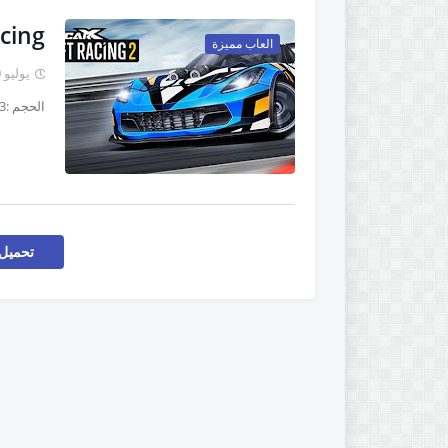
acing
العاب مميزة
يوليو 10, 2020
الحجم :1.3 جيغا نوع :لعبة قيادة قيمة:9.9/10 تحميل مباشر &qu…
تحميل 