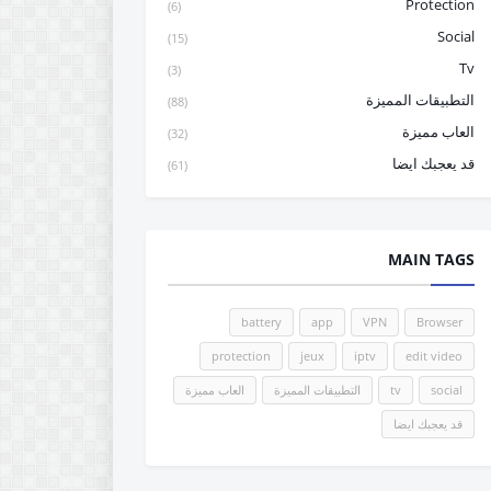
Protection
(6)
Social
(15)
Tv
(3)
التطبيقات المميزة
(88)
العاب مميزة
(32)
قد يعجبك ايضا
(61)
MAIN TAGS
battery
app
VPN
Browser
protection
jeux
iptv
edit video
social
tv
التطبيقات المميزة
العاب مميزة
قد يعجبك ايضا