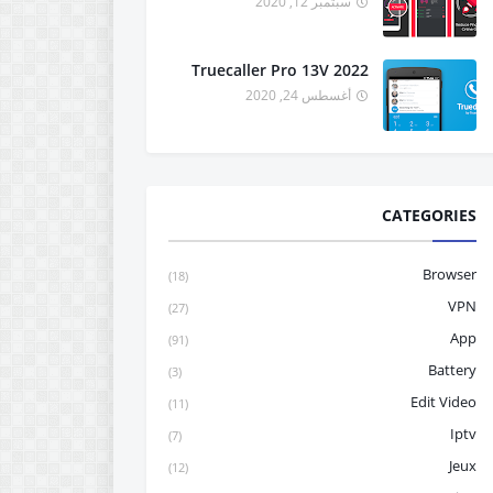
سبتمبر 12, 2020
Truecaller Pro 13V 2022
أغسطس 24, 2020
CATEGORIES
Browser
(18)
VPN
(27)
App
(91)
Battery
(3)
Edit Video
(11)
Iptv
(7)
Jeux
(12)