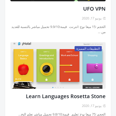
UFO VPN
يونيو 17, 2020
الحجم :15 ميغا نوع :انترنت قيمة:9.9/10 تحميل مباشر بالنسبة للعديد
من …
التطبيقات المميزة
Learn Languages Rosetta Stone
يونيو 17, 2020
الحجم :75 ميغا نوع :تعليم قيمة:9.8/10 تحميل مباشر تعلم التح…