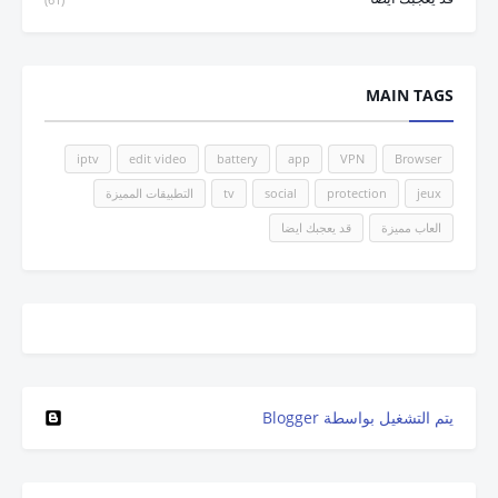
MAIN TAGS
iptv
edit video
battery
app
VPN
Browser
jeux
protection
social
tv
التطبيقات المميزة
العاب مميزة
قد يعجبك ايضا
‏يتم التشغيل بواسطة Blogger