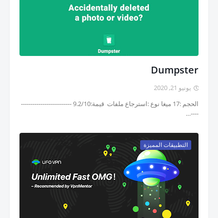
Dumpster
يونيو 21, 2020
الحجم :17 ميغا نوع :استرجاع ملفات قيمة:9.2/10 --------------------------
----…
التطبيقات المميزة