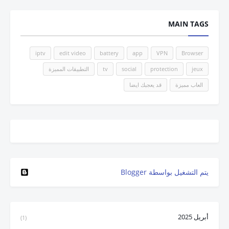
MAIN TAGS
iptv
edit video
battery
app
VPN
Browser
jeux
protection
social
tv
التطبيقات المميزة
العاب مميزة
قد يعجبك ايضا
‏يتم التشغيل بواسطة Blogger
أبريل 2025
(1)