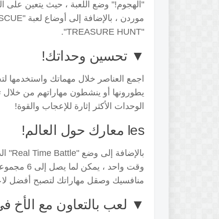
"الهجوم!"
وضع اللعبة ، حيث يتعين على ال
"TREASURE HUNT".
▼ تحسين وحداتك!
اجمع العناصر خلال مهماتك واستخدمها 
يطورونها أو ينشطون مهاراتهم من خلال تج
الوحدات الأكثر إثارة للإعجاب والقوة!
les معارك حول العالم!
وقت واحد ، يمكن لما يصل إلى 6 مجموعات أن تصطدم معًا في معارك غير متزامنة!
منافسيك وصقل مهاراتك لتصبح أفضل لاع
▼ لعب بالتعاون مع الأخ في