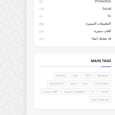
Protection
(6)
Social
(15)
Tv
(3)
التطبيقات المميزة
(88)
العاب مميزة
(32)
قد يعجبك ايضا
(61)
MAIN TAGS
battery
app
VPN
Browser
protection
jeux
iptv
edit video
social
tv
التطبيقات المميزة
العاب مميزة
قد يعجبك ايضا