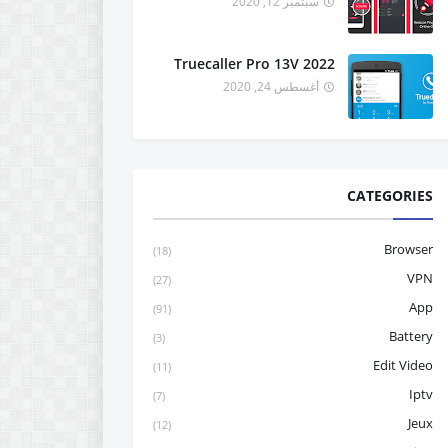
سبتمبر 12, 2020
Truecaller Pro 13V 2022
أغسطس 24, 2020
CATEGORIES
Browser
(18)
VPN
(27)
App
(91)
Battery
(3)
Edit Video
(11)
Iptv
(7)
Jeux
(12)