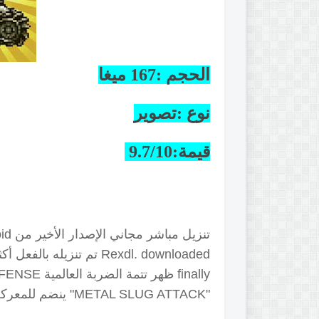
الحجم :167 ميغا
نوع :تصوير
قيمة:9.7/10
تنزيل مباشر مجاني الإصدار الأخير من
downloaded تم تنزيله بالفعل أكثر من 2.5 مليون مرة في جميع أنحاء العالم!
Rexdl.
finally ظهر تتمة الضربة العالمية METAL SLUG DEFENSE في النهاية!
"METAL SLUG ATTACK" ينضم للمعركة مع العديد من التحسينات!