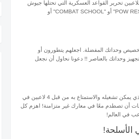
لاعبين تحرير القواعد العسكرية التي تحتلها جيوش
موردن ، بالإضافة إلى أوضاع لعبة "POW RESCUE" أو "COMBAT SCHOOL" أو
لتخصيص وحداتك المفضلة.
اجعلهم يتطورون أو
هيز وحداتك بالعناصر !!
دعونا نحاول أن نجعل
بالإضافة إلى وضع "Real Time Battle" الذي يمكن تشغيله والاستمتاع به من قبل 4 لاعبين في
اهزم كل
ب في العالم!
 الأسلحة!