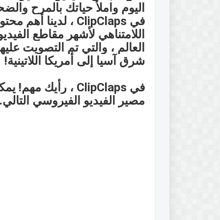
اليوم واملأ حياتك بالمرح والض
في ClipClaps ، لدينا أهم محتوى فيديو قصير.
اللامتناهي لأشهر مقاطع الفيديو
العالم ، والتي تم التصويت عل
شرق آسيا إلى أمريكا اللاتينية!
في ClipClaps ، رأيك مهم!
يمكن
مصير الفيديو الفيروسي التالي.