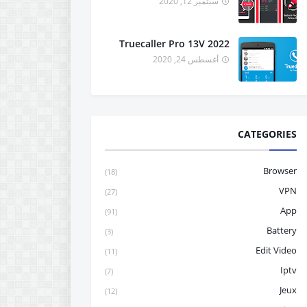
سبتمبر 12, 2020
Truecaller Pro 13V 2022
أغسطس 24, 2020
CATEGORIES
Browser
(18)
VPN
(27)
App
(91)
Battery
(3)
Edit Video
(11)
Iptv
(7)
Jeux
(12)