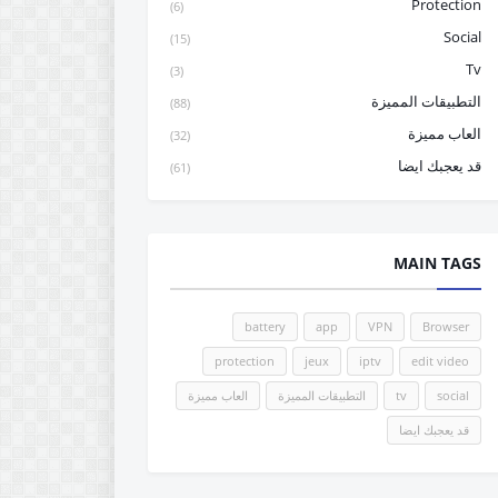
Protection
(6)
Social
(15)
Tv
(3)
التطبيقات المميزة
(88)
العاب مميزة
(32)
قد يعجبك ايضا
(61)
MAIN TAGS
battery
app
VPN
Browser
protection
jeux
iptv
edit video
social
tv
التطبيقات المميزة
العاب مميزة
قد يعجبك ايضا