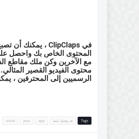
في ClipClaps ، يمكنك أن تصبح منشئ محتوى MEGASTAR!
المحتوى الخاص بك واحصل على
مع الآخرين وكن ملك مقاطع الف
محتوى الفيديو القصير المثالي.
الرسميين إلى المحترفين ، يمكن
Tags
قد يعجبك ايضا
app
jeux
social