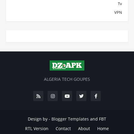
Tv
VPN
ALGERIA TECH GOUPES
Design by -
Blogger Templates
and
FBT
RTL Version
Contact
About
Home