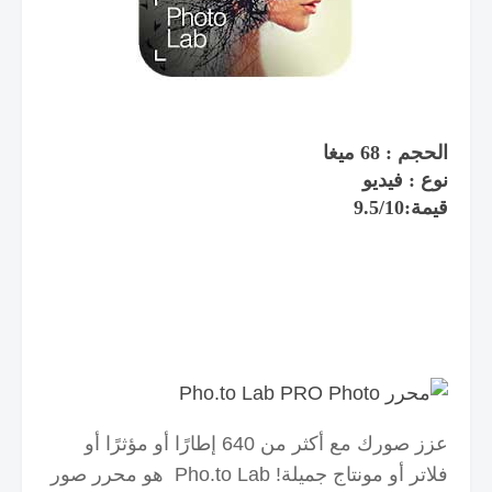
الحجم : 68 ميغا
نوع : فيديو
قيمة:9.5/10
عزز صورك مع أكثر من 640 إطارًا أو مؤثرًا أو
فلاتر أو مونتاج جميلة!
Pho.to Lab هو محرر صور